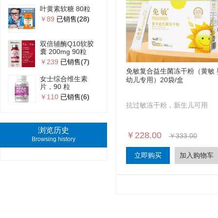
叶黄素软糖 80粒
￥89
已销售(28)
双倍辅酶Q10软胶
囊 200mg 90粒
￥239
已销售(7)
免敏复合益生菌冻干粉（黄敏 
女士综合维生素
幼儿专用）20袋/盒
片，90 粒
￥110
已销售(6)
抗过敏冻干粉，新生儿可用
浏览历史
￥228.00
￥333.00
Browsing history
立即购买
加入购物车