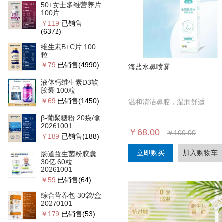
50+女士多维营养片
100片
￥119
已销售
(6372)
维生素B+C片 100
粒
￥79
已销售(4990)
海盐水鼻喷雾
液体钙维生素D3软
胶囊 100粒
￥69
已销售(1450)
温和清洁鼻腔，湿润舒适
β-葡聚糖粉 20袋/盒
20261001
￥68.00
￥100.00
￥189
已销售(188)
立即购买
加入购物车
肠道益生菌粉胶囊
30亿 60粒
20261001
￥59
已销售(64)
综合营养包 30袋/盒
20270101
￥179
已销售(53)